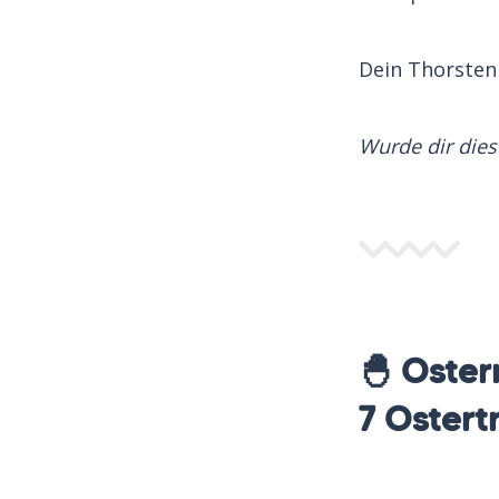
Dein Thorste
Wurde dir dies
🐣 Oster
7 Ostert