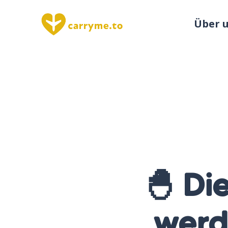
Über 
🐣 Di
werd