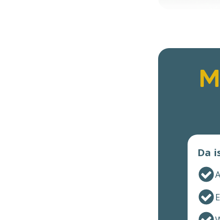
M
Da i
A
E
W