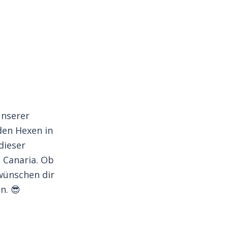
unserer
den Hexen in
dieser
 Canaria. Ob
wünschen dir
n. 😎