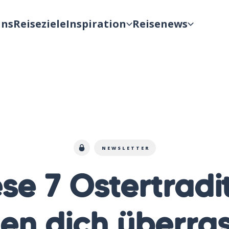
uns
Reiseziele
Inspiration
Reisenews
NEWSLETTER
ese 7 Ostertradi
en dich überra