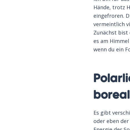
Hände, trotz 
eingefroren. 
vermeintlich v
Zunächst bist
es am Himmel f
wenn du ein F
Polarl
boreal
Es gibt versc
oder eben der 
Energie der S