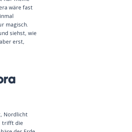
ra wäre fast
einmal
ur magisch.
nd siehst, wie
aber erst,
ora
, Nordlicht
trifft die
häre der Erde.