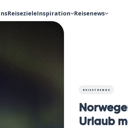
uns
Reiseziele
Inspiration
Reisenews
REISETRENDS
Norwegen
Urlaub m