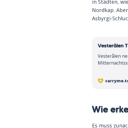
in Städten, w
Nordkap. Aber
Asbyrgi-Schlu
Vesterålen T
Vesterålen ne
Mitternachtss
Travel Guide 
carryme.t
Wie erke
Es muss zunäch