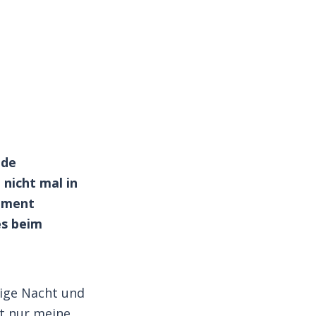
nde
nicht mal in
oment
es beim
sige Nacht und
ht nur meine