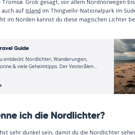
ie Tromsø. Grob gesagt, vor allem Nordnorwegen bi
 auch auf
Island
im Thingvellir-Nationalpark im Süde
cht im Norden kannst du diese magischen Lichter b
ravel Guide
u entdeckt: Nordlichter, Wanderungen,
onne & viele Geheimtipps. Der Vesterålen
für deinen nächsten Trip.
o
nne ich die Nordlichter?
st sehr dunkel sein, damit du die Nordlichter sehe