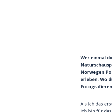
Wer einmal di
Naturschauspi
Norwegen Pol
erleben. Wo d
Fotografieren 
Als ich das er
ich bin für da