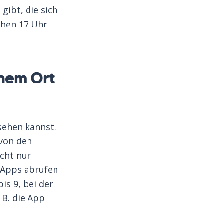
gibt, die sich
schen 17 Uhr
inem Ort
 sehen kannst,
 von den
icht nur
 Apps abrufen
is 9, bei der
 B. die App