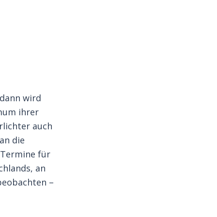
 dann wird
imum ihrer
rlichter auch
an die
-Termine für
chlands, an
 beobachten –