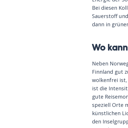
Bei diesen Kol
Sauerstoff und
dann in grüne
Wo kann 
Neben Norwegen
Finnland gut 
wolkenfrei ist
ist die Intens
gute Reisemona
speziell Orte 
künstlichen Li
den Inselgrup