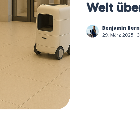
Welt übe
Benjamin Bern
29. März 2025
∙ 3