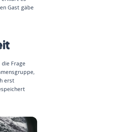
den Gast gäbe
it
 die Frage
ehmensgruppe,
h erst
espeichert