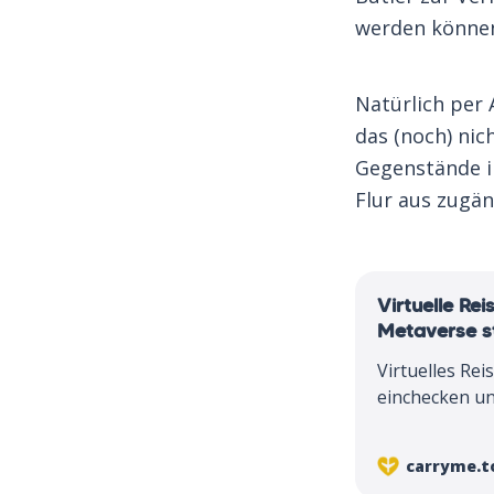
werden könne
Natürlich per 
das (noch) nic
Gegenstände i
Flur aus zugän
Virtuelle Rei
Metaverse s
Virtuelles Rei
einchecken und
Mehr dazu im 
carryme.t