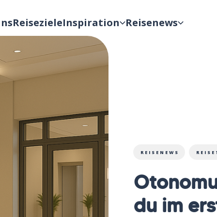
uns
Reiseziele
Inspiration
Reisenews
REISENEWS
REIS
Otonomus
du im ers