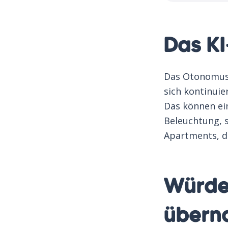
Das KI
Das Otonomus 
sich kontinuie
Das können ein
Beleuchtung, s
Apartments, d
Würdes
übern