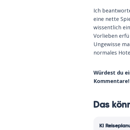
Ich beantworte
eine nette Spi
wissentlich ei
Vorlieben erfü
Ungewisse mac
normales Hote
Würdest du ei
Kommentare!
Das könn
KI Reiseplan