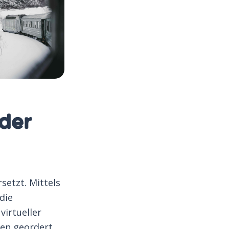
 der
setzt. Mittels
die
virtueller
ten geordert