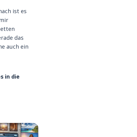
ach ist es
 mir
letten
erade das
ne auch ein
s in die