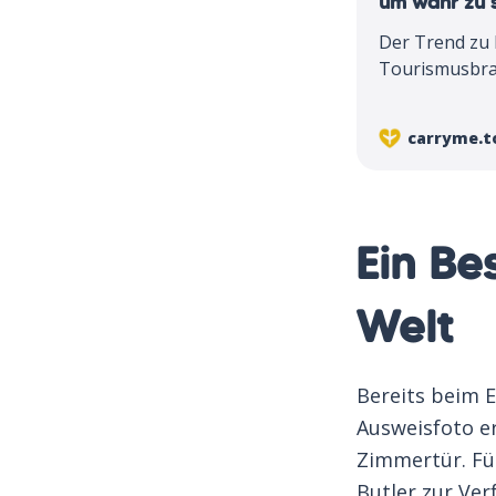
um wahr zu 
Der Trend zu 
Tourismusbran
Stopp unreal
carryme.t
Ein Be
Welt
Bereits beim E
Ausweisfoto er
Zimmertür. Für
Butler zur Ve