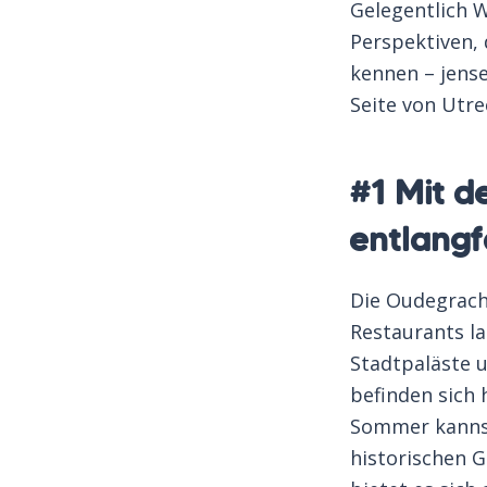
Gelegentlich W
Perspektiven, 
kennen – jense
Seite von Utr
#1 Mit 
entlang
Die Oudegracht
Restaurants l
Stadtpaläste 
befinden sich
Sommer kannst
historischen 