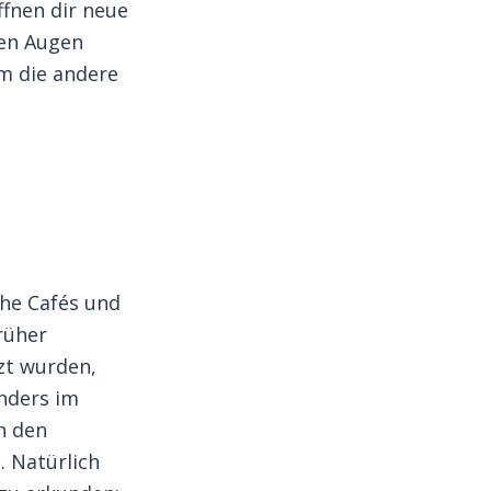
ffnen dir neue
ren Augen
um die andere
che Cafés und
rüher
zt wurden,
nders im
n den
 Natürlich