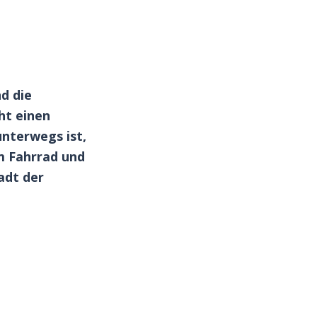
d die
ht einen
unterwegs ist,
m Fahrrad und
tadt der