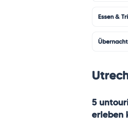
Pancakes
Essen & Tr
Zakkendrage
Übernacht
Brauere
Bunk Hot
Utrec
5 untour
erleben 