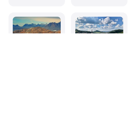
Mythos Grönland:
Günstig reisen:
Lohnt sich eine
Europa muss nicht
Reise auf die größte
teuer sein
Insel der Welt?