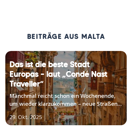
BEITRÄGE AUS MALTA
Das ist die beste Stadt
Europas – laut „Condé Nast
Traveller“
Manchmal reicht schon ein Wochenende,
um wieder klarzukommen – neue Straßen,
neues Essen, neue Eindrücke. Und genau
29. Okt. 2025
dafür gibt’s Städtetrips. Aber welche City
schafft es, uns am meisten zu überzeugen?