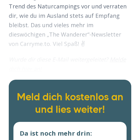
Trend des Naturcampings vor und verraten
dir, wie du im Ausland stets auf Empfang
bleibst. Das und vieles mehr im
dieswöchigen „The Wanderer“-Newsletter
von Carryme.to. Viel Spaß! ✌️
Wurde dir diese E-Mail weitergeleitet?
Melde
dich hier an!
Meld dich kostenlos an
und lies weiter!
Da ist noch mehr drin: