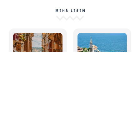
MEHR LESEN
Das ist die beste
Die 10 am meisten
Stadt Europas – laut
unterschätzten
„Condé Nast
Reiseziele in Europa
Traveller“
für 2026