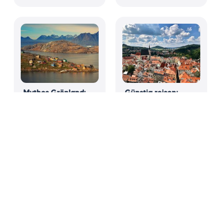
Mythos Grönland:
Günstig reisen:
Lohnt sich eine
Europa muss nicht
Reise auf die größte
teuer sein
Insel der Welt?