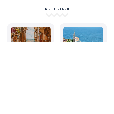
MEHR LESEN
Das ist die beste
Die 10 am meisten
Stadt Europas – laut
unterschätzten
„Condé Nast
Reiseziele in Europa
Traveller“
für 2026