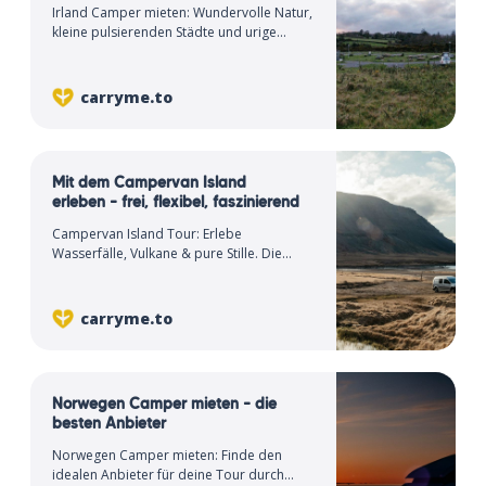
Irland Camper mieten: Wundervolle Natur,
kleine pulsierenden Städte und urige
Dörfer lassen sich sehr gut mit dem
Camper erkunden. Ein Überblick.
carryme.to
Mit dem Campervan Island
erleben – frei, flexibel, faszinierend
Campervan Island Tour: Erlebe
Wasserfälle, Vulkane & pure Stille. Die
ultimative Freiheit auf deiner Rundreise –
wir zeigen dir, wie.
carryme.to
Norwegen Camper mieten – die
besten Anbieter
Norwegen Camper mieten: Finde den
idealen Anbieter für deine Tour durch